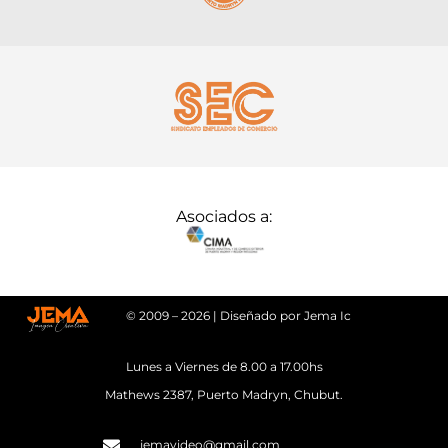
Asociados a:
© 2009 – 2026 | Diseñado por Jema Ic
Lunes a Viernes de 8.00 a 17.00hs
Mathews 2387, Puerto Madryn, Chubut.
jemavideo@gmail.com